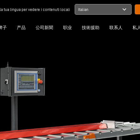
expand_more
la tua lingua per vedere i contenuti locali
Italian
牌子
产品
公司新聞
职业
技術援助
联系人
私