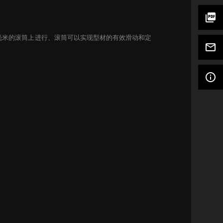
picture_as_pdf
0 毫米的滚筒上进行、滚筒可以实现型材的有效滑动和定
mail_outline
info_outline