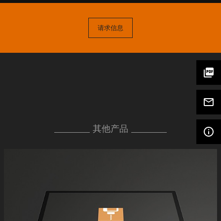
请求信息
picture_as_pdf
mail_outline
其他产品
info_outline