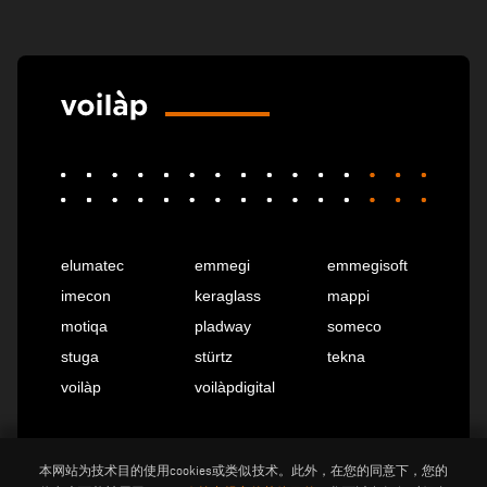
elumatec
emmegi
emmegisoft
imecon
keraglass
mappi
motiqa
pladway
someco
stuga
stürtz
tekna
voilàp
voilàpdigital
中国
info@tekna.it
本网站为技术目的使用cookies或类似技术。此外，在您的同意下，您的