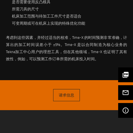
是否需要使用反凸模具
所需刀具的尺寸
机床加工范围与待加工工件尺寸是否适合
可变周期或可在机床上实现的特殊优化功能
考虑到这些因素，并经过适当的校准，Time-X 的时间预测非常准确，计
算出的加工时间误差小于 ±5%。Time-X 是以合同制造为核心业务的
Tekna加工中心用户的理想工具，但在其他领域，Time-X 也证明了其有
效性，例如，可以预测工作订单所需的机床投入时间。
picture_as_pdf
mail_outline
请求信息
info_outline