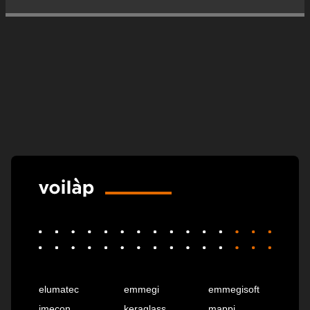
elumatec
emmegi
emmegisoft
imecon
keraglass
mappi