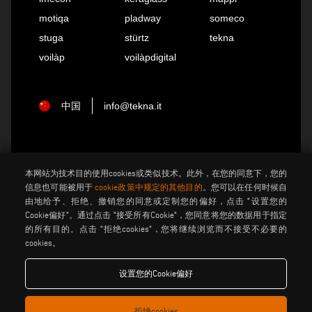
motiqa
pladway
someco
stuga
stürtz
tekna
voilàp
voilàpdigital
中国
info@tekna.it
be the change
本网站为技术目的使用cookies或类似技术。此外，在您的同意下，您的
信息也可能被用于
cookie政策中规定的其他目的
。您可以在任何时候自
由地给予、拒绝、撤销您的同意或定制您的偏好，点击 "设置您的
隐私政策
法律说明
Cookie偏好"。通过点击 "接受所有Cookie"，您同意将您的数据用于指定
的所有目的。点击 "拒绝cookies"，您将继续浏览而不接受不必要的
饼干政策
般销售条款和条件
cookies。
分销通用条款与条件
馅饼设置
设置您的Cookie偏好
Voilàp S.p.a. - Via Archimede, 10 - 41019 Soliera (MO) - ITALY
拒绝cookies
- C.F - P.IVA 02057270361