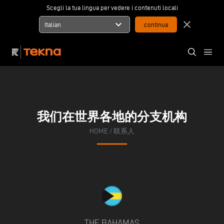
Scegli la tua lingua per vedere i contenuti locali
expand_more
close
Italian
我们在世界各地的分支机构
HOME
/
联系人
THE BAHAMAS