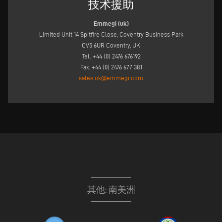
技术援助
Emmegi (uk)
Limited Unit 14 Spitfire Close, Coventry Business Park
CV5 6UR Coventry, UK
Tel. +44 (0) 2476 676192
Fax. +44 (0) 2476 677 381
sales.uk@emmegi.com
其他: 南美洲