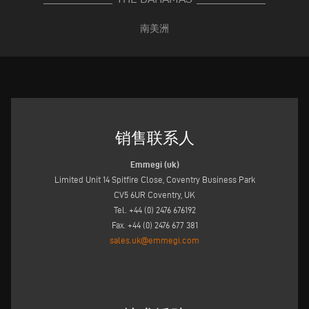
南美洲
销售联系人
Emmegi (uk)
Limited Unit 14 Spitfire Close, Coventry Business Park
CV5 6UR Coventry, UK
Tel. +44 (0) 2476 676192
Fax. +44 (0) 2476 677 381
sales.uk@emmegi.com