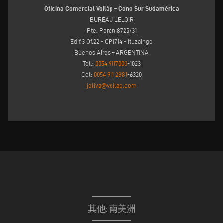
Oficina Comercial Voilàp – Cono Sur Sudamérica
BUREAU LELOIR
Pte. Peron 8725/31
Edif.3 Of.22 - CP1714 - Ituzaingo
Buenos Aires – ARGENTINA
Tel.:
0054 9117000
-1023
Cel:
0054 911 2881
-6320
joliva@voilap.com
其他: 南美洲