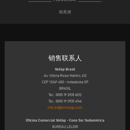
南美洲
销售联系人
Voilàp Brasil
Av. Vitória Rossi Martini, 612
CEP 13347-650 – Indaiatuba SP
BRASIL
Tel.: 0055 19 3935 6512
Tel.: 0055 19 3935 4746
info.br@emmegi.com
Oficina Comercial Voilàp – Cono Sur Sudamérica
BUREAU LELOIR