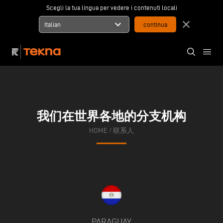
Scegli la tua lingua per vedere i contenuti locali
expand_more
close
Italian
我们在世界各地的分支机构
HOME
/
联系人
PARAGUAY