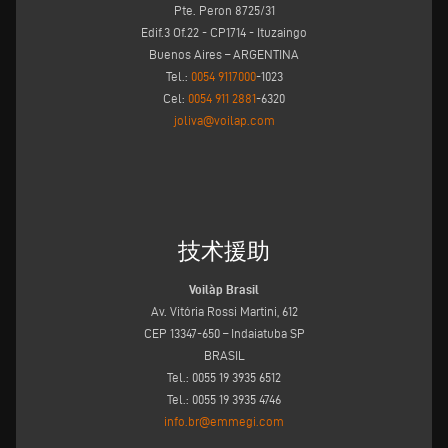
Pte. Peron 8725/31
Edif.3 Of.22 - CP1714 - Ituzaingo
Buenos Aires – ARGENTINA
Tel.:
0054 9117000
-1023
Cel:
0054 911 2881
-6320
joliva@voilap.com
技术援助
Voilàp Brasil
Av. Vitória Rossi Martini, 612
CEP 13347-650 – Indaiatuba SP
BRASIL
Tel.: 0055 19 3935 6512
Tel.: 0055 19 3935 4746
info.br@emmegi.com