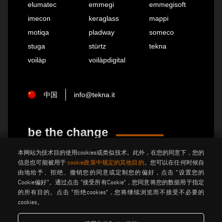
elumatec
emmegi
emmegisoft
imecon
keraglass
mappi
motiqa
pladway
someco
stuga
stürtz
tekna
voilàp
voilàpdigital
中国
info@tekna.it
be the change
本网站为技术目的使用cookies或类似技术。此外，在您的同意下，您的
信息也可能被用于
cookie政策中规定的其他目的
。您可以在任何时候自
隐私政策
法律说明
由地给予、拒绝、撤销您的同意或定制您的偏好，点击 "设置您的
Cookie偏好"。通过点击 "接受所有Cookie"，您同意将您的数据用于指定
饼干政策
般销售条款和条件
的所有目的。点击 "拒绝cookies"，您将继续浏览而不接受不必要的
分销通用条款与条件
馅饼设置
cookies。