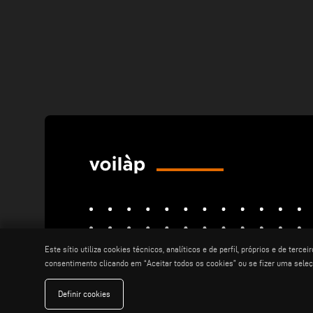
Este sítio utiliza cookies técnicos, analíticos e de perfil, próprios e de 
consentimento clicando em “Aceitar todos os cookies” ou se fizer uma seleçã
elumatec
emmegi
emmegisoft
imecon
keraglass
mappi
Definir cookies
motiqa
pladway
someco