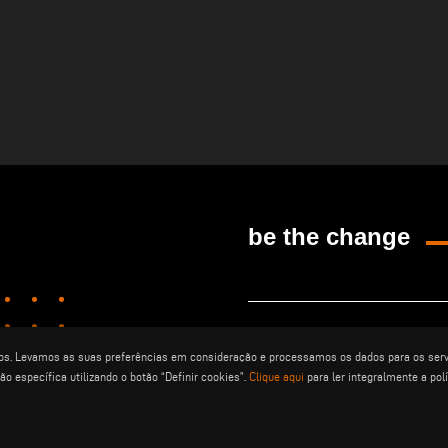
be the change
privacy policy
notas legais
terceiros. Levamos as suas preferências em consideração e processamos os dados para os se
o específica utilizando o botão “Definir cookies”.
Clique aqui
para ler integralmente a polí
condiÇÕes gerais de
configuraÇ
distribuiÇÃo
cookies