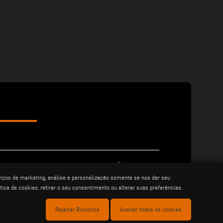
condiÇÕes gerais de
cookie policy
venda
rviços de marketing, análise e personalização somente se nos der seu
tica de cookies, retirar o seu consentimento ou alterar suas preferências.
Ões de
Rejeitar Biscoitos
Aceitar todos os cookies