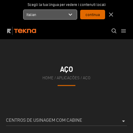
Scegli la tua lingua per vedere i contenuti locali
expand_more
close
Italian
AÇO
HOME
/
APLICAÇÕES
/
AÇO
CENTROS DE USINAGEM COM CABINE
arrow_drop_down