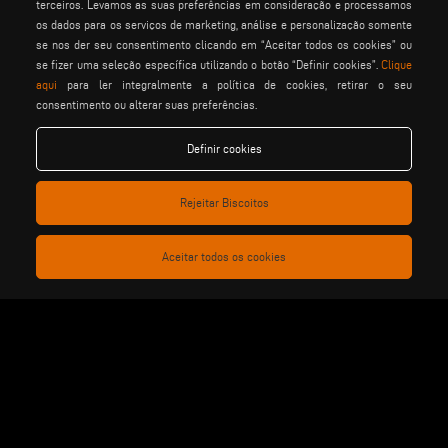
terceiros. Levamos as suas preferências em consideração e processamos
os dados para os serviços de marketing, análise e personalização somente
se nos der seu consentimento clicando em “Aceitar todos os cookies” ou
se fizer uma seleção específica utilizando o botão “Definir cookies”.
Clique
aqui
para ler integralmente a política de cookies, retirar o seu
consentimento ou alterar suas preferências.
elumatec
emmegi
emmegisoft
imecon
keraglass
mappi
Definir cookies
motiqa
pladway
someco
stuga
stürtz
tekna
Rejeitar Biscoitos
voilàp
voilàpdigital
Aceitar todos os cookies
Português
info@tekna.it
be the change
privacy policy
notas legais