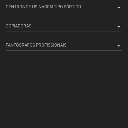
CENTROS DE USINAGEM TIPO PÓRTICO
arrow_drop_down
COPIADORAS
arrow_drop_down
PANTÓGRAFOS PROFISSIONAIS
arrow_drop_down