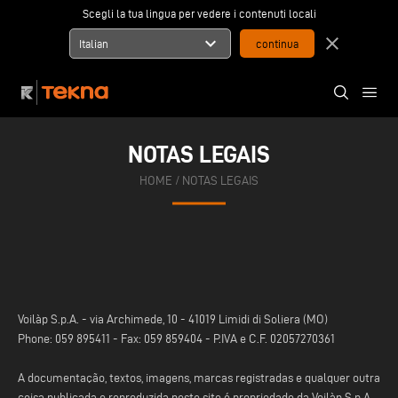
Scegli la tua lingua per vedere i contenuti locali
expand_more
close
Italian
NOTAS LEGAIS
HOME
/ NOTAS LEGAIS
Voilàp S.p.A. - via Archimede, 10 - 41019 Limidi di Soliera (MO)
Phone: 059 895411 - Fax: 059 859404 - P.IVA e C.F. 02057270361
A documentação, textos, imagens, marcas registradas e qualquer outra
coisa publicada e reproduzida neste site é propriedade da Voilàp S.p.A.