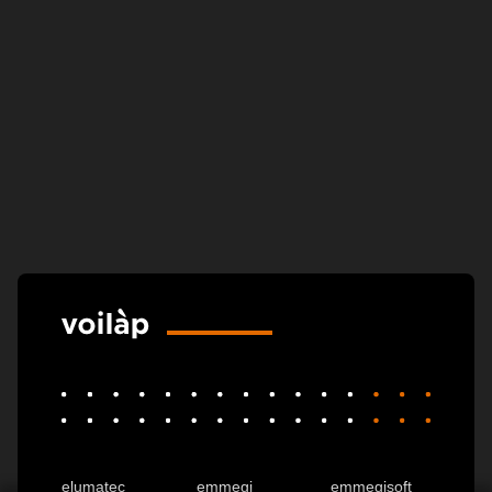
elumatec
emmegi
emmegisoft