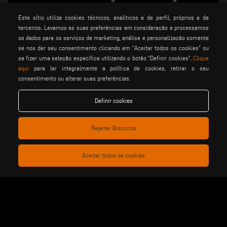
imecon
keraglass
mappi
Este sítio utiliza cookies técnicos, analíticos e de perfil, próprios e de
motiqa
pladway
someco
terceiros. Levamos as suas preferências em consideração e processamos
os dados para os serviços de marketing, análise e personalização somente
stuga
stürtz
tekna
se nos der seu consentimento clicando em “Aceitar todos os cookies” ou
voilàp
voilàpdigital
se fizer uma seleção específica utilizando o botão “Definir cookies”.
Clique
aqui
para ler integralmente a política de cookies, retirar o seu
consentimento ou alterar suas preferências.
Português
info@tekna.it
Definir cookies
be the change
Rejeitar Biscoitos
Aceitar todos os cookies
privacy policy
notas legais
cookie policy
condiÇÕes gerais de venda
condiÇÕes gerais de
configuraÇÕes de cookies
distribuiÇÃo