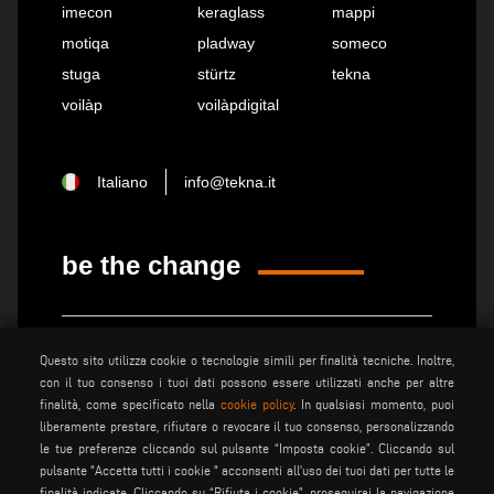
imecon
keraglass
mappi
motiqa
pladway
someco
stuga
stürtz
tekna
voilàp
voilàpdigital
Italiano
info@tekna.it
be the change
privacy policy
note legali
Questo sito utilizza cookie o tecnologie simili per finalità tecniche. Inoltre,
cookie policy
condizioni generali di vendita
con il tuo consenso i tuoi dati possono essere utilizzati anche per altre
condizioni generali di
finalità, come specificato nella
cookie policy
. In qualsiasi momento, puoi
impostazione cookies
distribuzione
liberamente prestare, rifiutare o revocare il tuo consenso, personalizzando
le tue preferenze cliccando sul pulsante “Imposta cookie”. Cliccando sul
pulsante "Accetta tutti i cookie " acconsenti all'uso dei tuoi dati per tutte le
finalità indicate. Cliccando su “Rifiuta i cookie”, proseguirai la navigazione