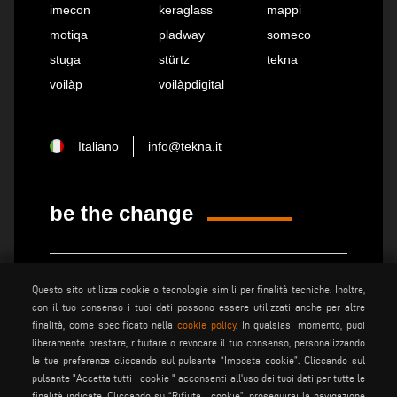
imecon
keraglass
mappi
motiqa
pladway
someco
stuga
stürtz
tekna
voilàp
voilàpdigital
Italiano
info@tekna.it
be the change
privacy policy
note legali
Questo sito utilizza cookie o tecnologie simili per finalità tecniche. Inoltre,
cookie policy
condizioni generali di vendita
con il tuo consenso i tuoi dati possono essere utilizzati anche per altre
condizioni generali di
finalità, come specificato nella
cookie policy
. In qualsiasi momento, puoi
impostazione cookies
distribuzione
liberamente prestare, rifiutare o revocare il tuo consenso, personalizzando
le tue preferenze cliccando sul pulsante “Imposta cookie”. Cliccando sul
pulsante "Accetta tutti i cookie " acconsenti all'uso dei tuoi dati per tutte le
finalità indicate. Cliccando su “Rifiuta i cookie”, proseguirai la navigazione