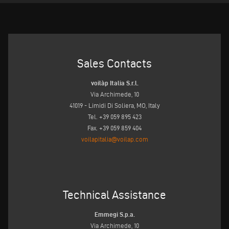
Sales Contacts
voilàp Italia S.r.l.
Via Archimede, 10
41019 - Limidi Di Soliera, MO, Italy
Tel. +39 059 895 423
Fax. +39 059 859 404
voilapitalia@voilap.com
Technical Assistance
Emmegi S.p.a.
Via Archimede, 10