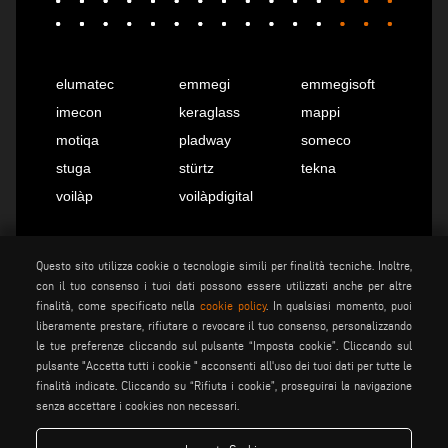
elumatec
emmegi
emmegisoft
imecon
keraglass
mappi
motiqa
pladway
someco
stuga
stürtz
tekna
voilàp
voilàpdigital
Italiano
info@tekna.it
Questo sito utilizza cookie o tecnologie simili per finalità tecniche. Inoltre,
con il tuo consenso i tuoi dati possono essere utilizzati anche per altre
finalità, come specificato nella
cookie policy
. In qualsiasi momento, puoi
liberamente prestare, rifiutare o revocare il tuo consenso, personalizzando
be the change
le tue preferenze cliccando sul pulsante “Imposta cookie”. Cliccando sul
pulsante "Accetta tutti i cookie " acconsenti all'uso dei tuoi dati per tutte le
finalità indicate. Cliccando su “Rifiuta i cookie”, proseguirai la navigazione
senza accettare i cookies non necessari.
privacy policy
note legali
cookie policy
condizioni generali di vendita