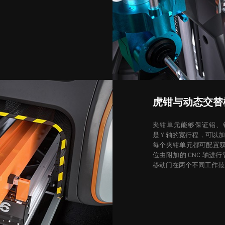
虎钳与动态交替
夹钳单元能够保证铝、
是 Y 轴的宽行程，可
每个夹钳单元都可配置双
位由附加的 CNC 轴进
移动门在两个不同工作范