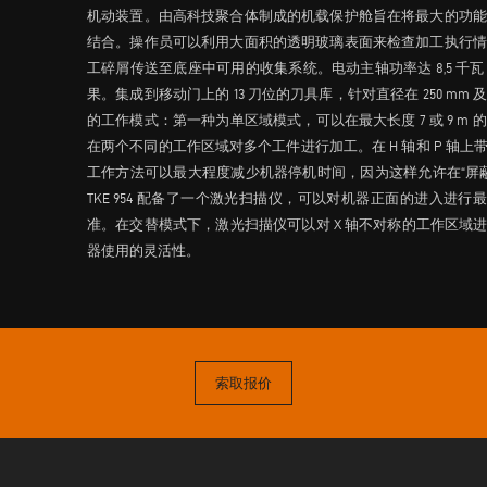
机动装置。由高科技聚合体制成的机载保护舱旨在将最大的功能
结合。操作员可以利用大面积的透明玻璃表面来检查加工执行情
工碎屑传送至底座中可用的收集系统。电动主轴功率达 8,5 
果。集成到移动门上的 13 刀位的刀具库，针对直径在 250 
的工作模式：第一种为单区域模式，可以在最大长度 7 或 9 
在两个不同的工作区域对多个工件进行加工。在 H 轴和 P 轴
工作方法可以最大程度减少机器停机时间，因为这样允许在“屏
TKE 954 配备了一个激光扫描仪，可以对机器正面的进入进
准。在交替模式下，激光扫描仪可以对 X 轴不对称的工作区域进
器使用的灵活性。
索取报价