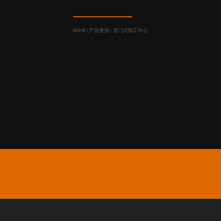
HOME
/
产品类别
/
龙门式加工中心