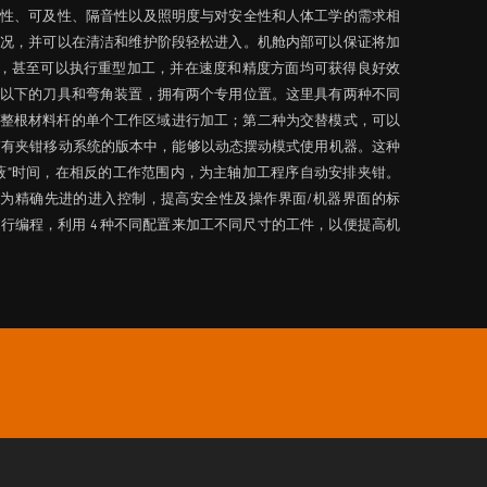
性、可及性、隔音性以及照明度与对安全性和人体工学的需求相
况，并可以在清洁和维护阶段轻松进入。机舱内部可以保证将加
千瓦，甚至可以执行重型加工，并在速度和精度方面均可获得良好效
mm 及以下的刀具和弯角装置，拥有两个专用位置。这里具有两种不同
m 的整根材料杆的单个工作区域进行加工；第二种为交替模式，可以
上带有夹钳移动系统的版本中，能够以动态摆动模式使用机器。这种
蔽”时间，在相反的工作范围内，为主轴加工程序自动安排夹钳。
行最为精确先进的进入控制，提高安全性及操作界面/机器界面的标
行编程，利用 4 种不同配置来加工不同尺寸的工件，以便提高机