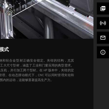
picture_as_pdf
mail_outline
模式
info_outline
钢和轻合金型材正确安全锁定。夹钳的结构，尤其
以加工大尺寸型材，涵盖了工业和门窗应用的典型需求。
压机，并行加工两个型材。在 HP 版本中，夹钳的定
行管理。在动态摆动模式下，CNC 可以同时管理夹钳和
围内的运动，这能够显著提高生产力。