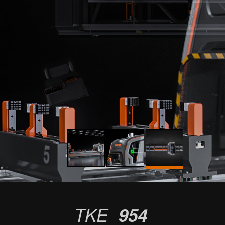
TKE
954