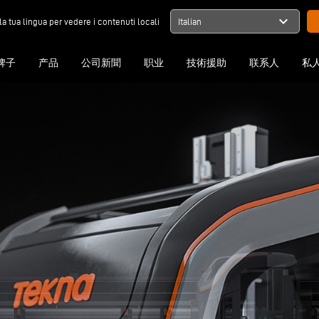
expand_more
la tua lingua per vedere i contenuti locali
Italian
牌子
产品
公司新聞
职业
技術援助
联系人
私