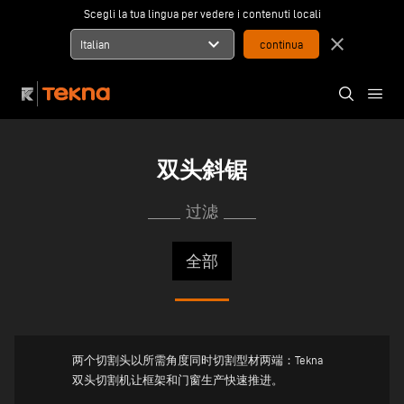
Scegli la tua lingua per vedere i contenuti locali
expand_more
close
Italian
双头斜锯
过滤
两个切割头以所需角度同时切割型材两端：Tekna
双头切割机让框架和门窗生产快速推进。