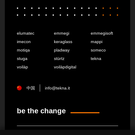
elumatec
emmegi
emmegisoft
imecon
keraglass
mappi
motiqa
pladway
someco
stuga
stürtz
tekna
voilàp
voilàpdigital
中国
info@tekna.it
be the change
隐私政策
法律说明