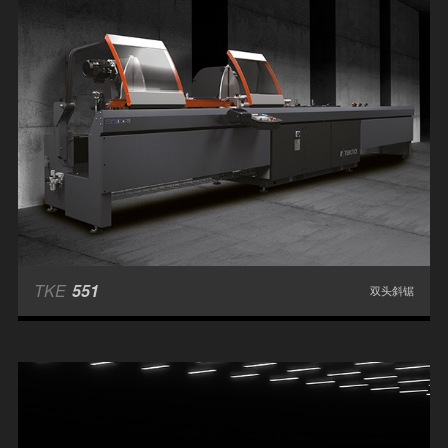
TKE
551
双头斜锯