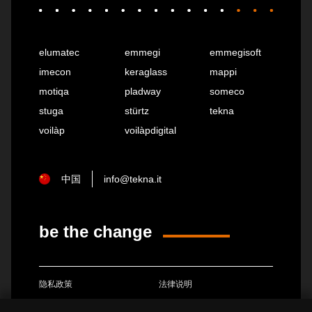
elumatec
emmegi
emmegisoft
imecon
keraglass
mappi
motiqa
pladway
someco
stuga
stürtz
tekna
voilàp
voilàpdigital
中国
info@tekna.it
be the change
隐私政策
法律说明
饼干政策
般销售条款和条件