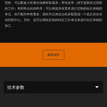
型材。可以配备大容量自动棒材装载库；带传送带（用于提取经过切割
的工件）和积料台的卸料库；可以根据具体需求进行定制的钻孔和铣削
单元。由于配件种类繁多、因此可以将这台机床配置成一个真正的全自
动切割中心。另外、还可以增加定制的特定工作单元来进行钻孔和铣削
加工。
索取报价
arrow_drop_down
技术参数