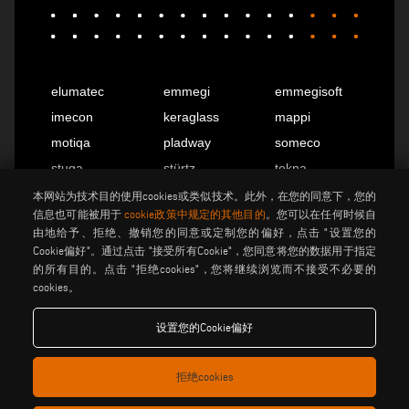
elumatec
emmegi
emmegisoft
imecon
keraglass
mappi
motiqa
pladway
someco
stuga
stürtz
tekna
voilàp
voilàpdigital
本网站为技术目的使用cookies或类似技术。此外，在您的同意下，您的
信息也可能被用于
cookie政策中规定的其他目的
。您可以在任何时候自
由地给予、拒绝、撤销您的同意或定制您的偏好，点击 "设置您的
Cookie偏好"。通过点击 "接受所有Cookie"，您同意将您的数据用于指定
中国
info@tekna.it
的所有目的。点击 "拒绝cookies"，您将继续浏览而不接受不必要的
cookies。
be the change
设置您的Cookie偏好
拒绝cookies
隐私政策
法律说明