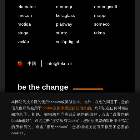
elumatec
emmegi
emmegisoft
imecon
keraglass
mappi
motiqa
pladway
someco
stuga
stürtz
tekna
voilàp
voilàpdigital
中国
info@tekna.it
be the change
本网站为技术目的使用cookies或类似技术。此外，在您的同意下，您的
信息也可能被用于
cookie政策中规定的其他目的
。您可以在任何时候自
隐私政策
法律说明
由地给予、拒绝、撤销您的同意或定制您的偏好，点击 "设置您的
饼干政策
般销售条款和条件
Cookie偏好"。通过点击 "接受所有Cookie"，您同意将您的数据用于指定
的所有目的。点击 "拒绝cookies"，您将继续浏览而不接受不必要的
分销通用条款与条件
馅饼设置
cookies。