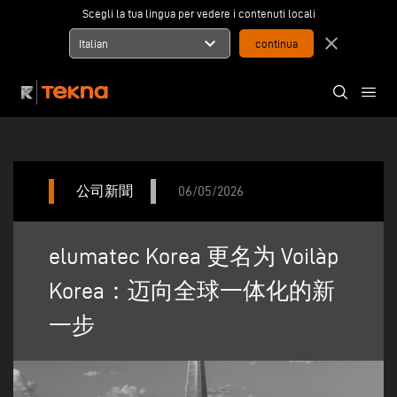
Scegli la tua lingua per vedere i contenuti locali
expand_more
close
Italian
公司新聞
06/05/2026
elumatec Korea 更名为 Voilàp
Korea：迈向全球一体化的新
一步