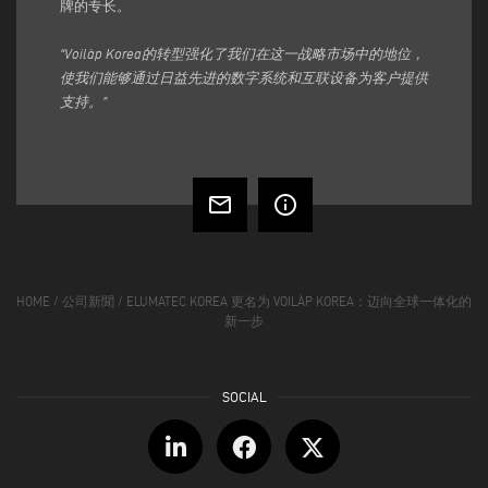
牌的专长。
“Voilàp Korea的转型强化了我们在这一战略市场中的地位，
使我们能够通过日益先进的数字系统和互联设备为客户提供
支持。”
mail_outline
info_outline
HOME
/
公司新聞
/
ELUMATEC KOREA 更名为 VOILÀP KOREA：迈向全球一体化的
新一步