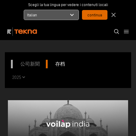
Scegli la tua lingua per vedere i contenuti locali
expand_more
close
Italian
公司新聞
存档