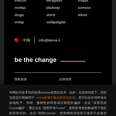
imecon
keraglass
mappi
motiqa
pladway
someco
stuga
stürtz
tekna
voilàp
voilàpdigital
中国
info@tekna.it
be the change
隐私政策
法律说明
饼干政策
般销售条款和条件
本网站为技术目的使用cookies或类似技术。此外，在您的同意下，您的
分销通用条款与条件
馅饼设置
信息也可能被用于
cookie政策中规定的其他目的
。您可以在任何时候自
由地给予、拒绝、撤销您的同意或定制您的偏好，点击 "设置您的
Cookie偏好"。通过点击 "接受所有Cookie"，您同意将您的数据用于指定
Voilàp S.p.a. - Via Archimede, 10 - 41019 Soliera (MO) - ITALY
的所有目的。点击 "拒绝cookies"，您将继续浏览而不接受不必要的