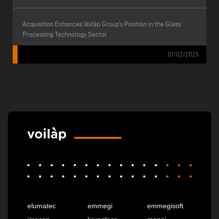
Acquisition Enhances Voilàp Group’s Position in the Glass
Processing Technology Sector
01/02/2025
elumatec
emmegi
emmegisoft