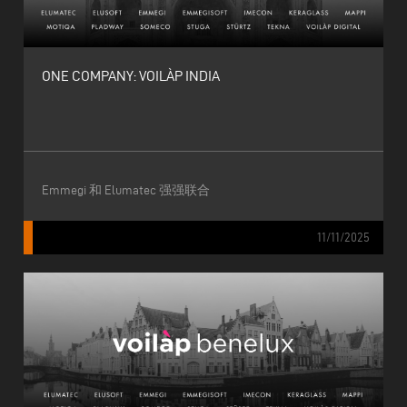
ONE COMPANY: VOILÀP INDIA
Emmegi 和 Elumatec 强强联合
11/11/2025