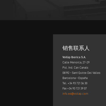
销售联系人
Voilàp Iberica S.A.
Calle Menorca, 27-29
Pol. Ind. Can Canals
08192 - Sant Quirze Del Valles
Barcelona – España
Tel. +34 93 721 36 30
Fax +34 93 721 39 07
info.es@voilap.com