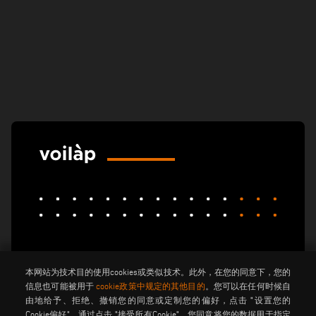
elumatec
emmegi
emmegisoft
本网站为技术目的使用cookies或类似技术。此外，在您的同意下，您的
imecon
keraglass
mappi
信息也可能被用于
cookie政策中规定的其他目的
。您可以在任何时候自
motiqa
pladway
someco
由地给予、拒绝、撤销您的同意或定制您的偏好，点击 "设置您的
Cookie偏好"。通过点击 "接受所有Cookie"，您同意将您的数据用于指定