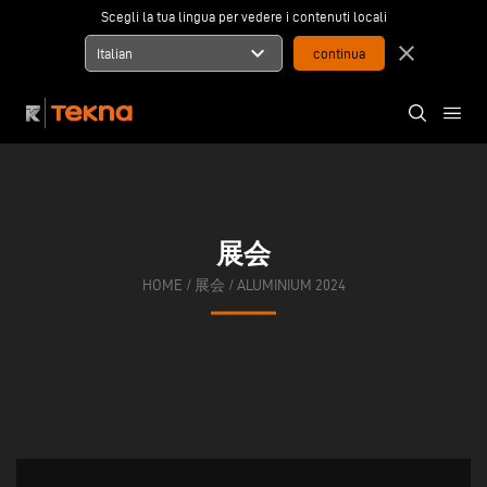
Scegli la tua lingua per vedere i contenuti locali
expand_more
close
Italian
展会
HOME
/
展会
/
ALUMINIUM 2024