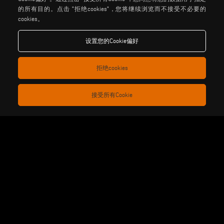
stuga
stürtz
tekna
的所有目的。点击 "拒绝cookies"，您将继续浏览而不接受不必要的
voilàp
voilàpdigital
cookies。
设置您的Cookie偏好
中国
info@tekna.it
拒绝cookies
be the change
接受所有Cookie
隐私政策
法律说明
饼干政策
般销售条款和条件
分销通用条款与条件
馅饼设置
Voilàp S.p.a. - Via Archimede, 10 - 41019 Soliera (MO) - ITALY
- C.F - P.IVA 02057270361