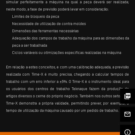
simular perfeitamente a máquina na qual a peça deverá ser realizada;
neste modo, a fase de previsão poderá levar em consideração:
Limites de bloqueio da peça
Necessidade de utilização de contra moldes
Dimensões das ferramentas necessárias
Adequação dos campos de trabalho da máquina para as dimensões da
peça a ser trabalhada
Ciclos variáveis ou otimizações específicas realizadas na máquina
Em relação a estes conceitos, e com uma calibração adequada, a previsão
realizada com Time-X é muito precisa, chegando a calcular tempos de
trabalho com um erro inferior a ±5%. O Time-X é o instrumento ideal para
os usuários dos centros de trabalho Teknaque fazem da produção de
picture_as_pdf
artigos diversos o cerne do próprio negócio. Também nos outros setores, o
Time-X demonstra a própria validade, permitindo prever, por exemplo, o
tempo de utilização da máquina causado por um pedido de trabalho.
mail_outline
info_outline