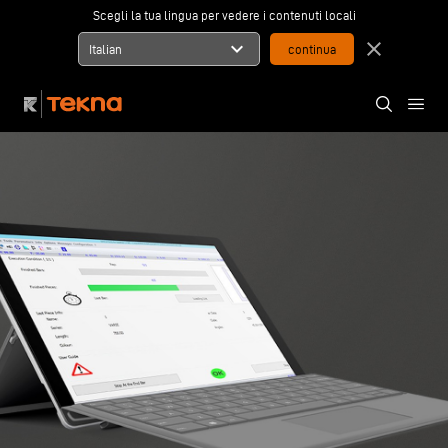
Scegli la tua lingua per vedere i contenuti locali
expand_more
close
Italian