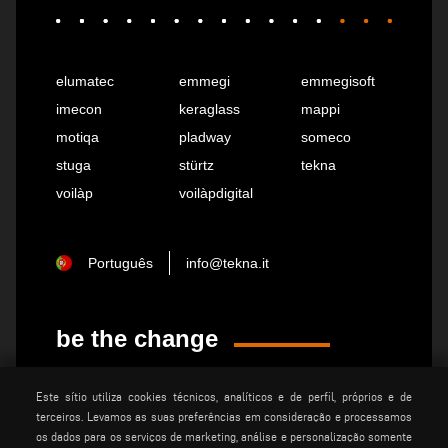
elumatec
emmegi
emmegisoft
imecon
keraglass
mappi
motiqa
pladway
someco
stuga
stürtz
tekna
voilàp
voilàpdigital
Português
info@tekna.it
be the change
Este sítio utiliza cookies técnicos, analíticos e de perfil, próprios e de
privacy policy
notas legais
terceiros. Levamos as suas preferências em consideração e processamos
cookie policy
condiÇÕes gerais de venda
os dados para os serviços de marketing, análise e personalização somente