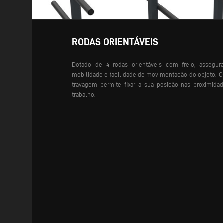
RODAS ORIENTÁVEIS
Dotado de 4 rodas orientáveis com freio, asseg
mobilidade e facilidade de movimentação do objeto. O
travagem permite fixar a sua posição nas proximida
trabalho.