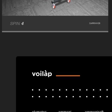
SPIN
4
CARRINHOS
elumatec
emmegi
emmegisoft