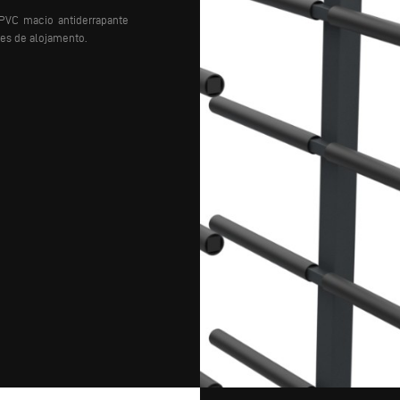
 PVC macio antiderrapante
ses de alojamento.