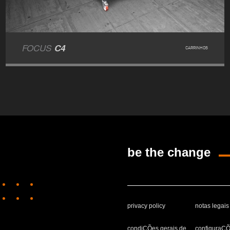
FOCUS
C4
CARRINHOS
be the change
privacy policy
notas legais
condiÇÕes gerais de
configuraÇ