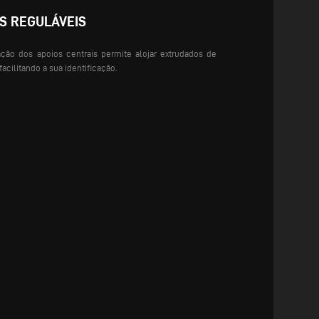
S REGULÁVEIS
ação dos apoios centrais permite alojar extrudados de
cilitando a sua identificação.