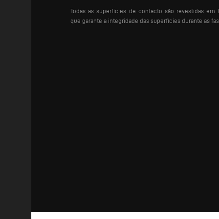
Todas as superfícies de contacto são revestidas em
que garante a integridade das superfícies durante as fa