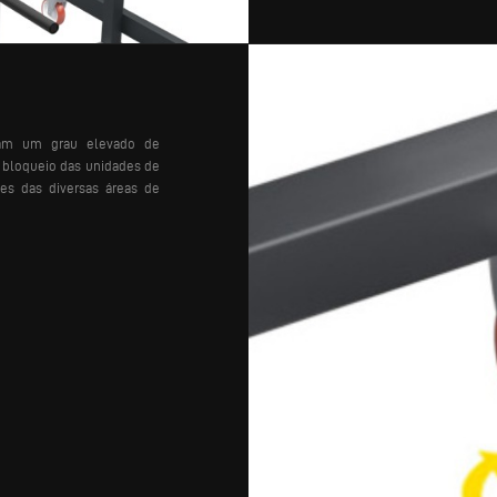
uram um grau elevado de
 bloqueio das unidades de
des das diversas áreas de