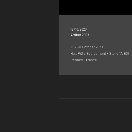
18/10/2023
Artibat 2023
18 > 20 October 2023
Hall Pôle Equipement - Stand 1A E01
Rennes - France