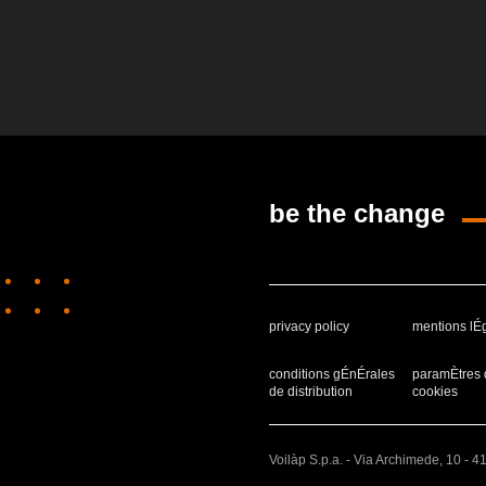
be the change
privacy policy
mentions lÉ
conditions gÉnÉrales
paramÈtres 
de distribution
cookies
Voilàp S.p.a. - Via Archimede, 10 - 