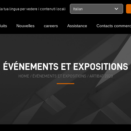
expand_more
la tua lingua per vedere i contenuti locali
Italian
uits
Nouvelles
careers
Assistance
Contacts commerc
ÉVÉNEMENTS ET EXPOSITIONS
HOME
/
ÉVÉNEMENTS ET EXPOSITIONS
/
ARTIBAT 2023