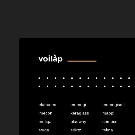
elumatec
emmegi
emmegisoft
imecon
keraglass
mappi
motiqa
pladway
someco
stuga
stürtz
tekna