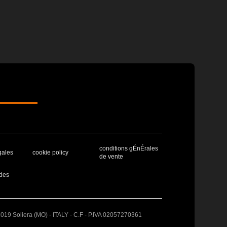
conditions gÉnÉrales
gales
cookie policy
de vente
des
41019 Soliera (MO) - ITALY - C.F - P.IVA 02057270361