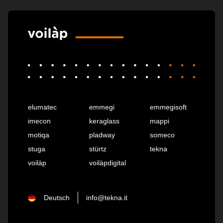
elumatec
emmegi
emmegisoft
imecon
keraglass
mappi
motiqa
pladway
someco
stuga
stürtz
tekna
voilàp
voilàpdigital
Deutsch
info@tekna.it