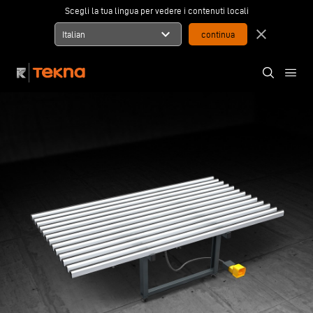
Scegli la tua lingua per vedere i contenuti locali
expand_more
close
Italian