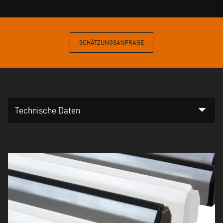
SCHÄTZUNGSANFRAGE
arrow_drop_down
Technische Daten